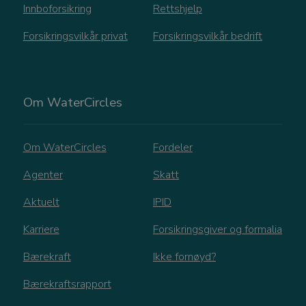
Innboforsikring
Rettshjelp
Forsikringsvilkår privat
Forsikringsvilkår bedrift
Googles
Om WaterCircles
personvernregler
_GRECAPTCHA
Google LLC
Om WaterCircles
Fordeler
www.google.com
Agenter
Skatt
Aktuelt
IPID
Karriere
Forsikringsgiver og formalia
VISITOR_PRIVACY_METADATA
YouTube
.youtube.com
Bærekraft
Ikke fornøyd?
Bærekraftsrapport