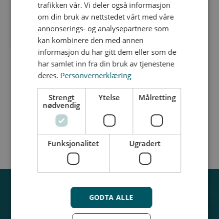
Svarer deg på spørsmål i forbindelse med
trafikken vår. Vi deler også informasjon
graviditet og fødsel.
om din bruk av nettstedet vårt med våre
annonserings- og analysepartnere som
Sykemelding opp til syv dager
kan kombinere den med annen
Henvisning til spesialist
informasjon du har gitt dem eller som de
har samlet inn fra din bruk av tjenestene
Resept på medisiner
deres.
Personvernerklæring
Strengt
Ytelse
Målretting
nødvendig
Funksjonalitet
Ugradert
GODTA ALLE
Få pris på forsikring