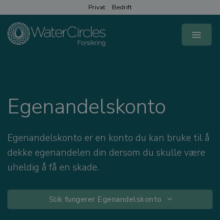
Skip
Privat
Bedrift
to
content
Egenandelskonto
Egenandelskonto er en konto du kan bruke til å
dekke egenandelen din dersom du skulle være
uheldig å få en skade.
Slik fungerer Egenandelskonto