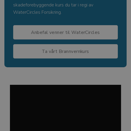
skadeforebyggende kurs du tar i regi av
WaterCircles Forsikring.
Anbefal venner til WaterCircles
Ta vårt Brannvernkurs