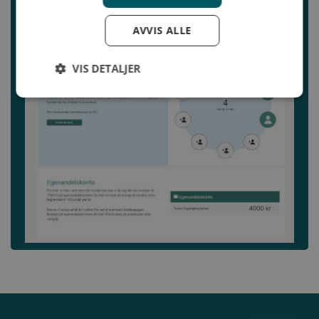
AVVIS ALLE
VIS DETALJER
Strengt nødvendig
Ytelse
Målretting
Funksjonalitet
Ugradert
Strengt nødvendige informasjonskapsler tillater
kjernefunksjoner på nettstedet, som
brukerinnlogging og kontoadministrasjon.
Nettstedet kan ikke brukes riktig uten strengt
nødvendige informasjonskapsler.
FORSØRGER
/
NAVN
UT
DOMENE
CookieScriptConsent
4
CookieScript
watercircles.no