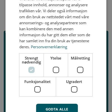
ditt kundeforhold hos oss, vil du som kunde miste dine
tilpasse innhold, annonser og analysere
opparbeidede fordeler. Maksgrense for din
trafikken vår. Vi deler også informasjon
Egenandelskonto er NOK 25.000,-
om din bruk av nettstedet vårt med våre
annonserings- og analysepartnere som
kan kombinere den med annen
informasjon du har gitt dem eller som de
Bli kjent med Bonusprogrammet vårt
har samlet inn fra din bruk av tjenestene
deres.
Personvernerklæring
WaterCircles Bonusprogram gir deg bonus for hver
inviterte venn/bekjent som fører til et kundeforhold
Strengt
Ytelse
Målretting
hos oss. Du får også fordeler for å fullføre
nødvendig
skadeforebyggende kurs i regi av oss. Dine
invitasjoner og fullførte kurs belønnes med
vennebonus og egenandelsfordeler.
Funksjonalitet
Ugradert
Mer om Vennebonus
Mer om Brannvernkurs
GODTA ALLE