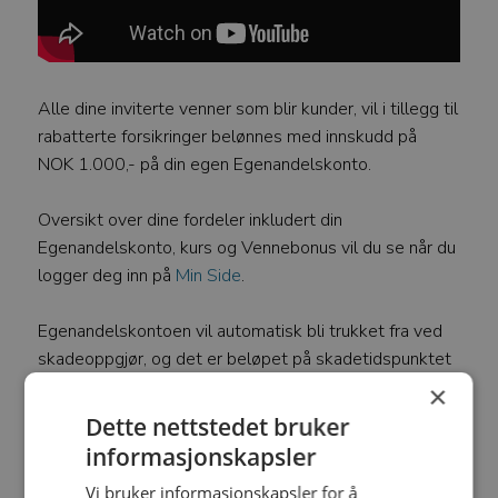
Alle dine inviterte venner som blir kunder, vil i tillegg til
rabatterte forsikringer belønnes med innskudd på
NOK 1.000,- på din egen Egenandelskonto.
Oversikt over dine fordeler inkludert din
Egenandelskonto, kurs og Vennebonus vil du se når du
logger deg inn på
Min Side
.
Egenandelskontoen vil automatisk bli trukket fra ved
skadeoppgjør, og det er beløpet på skadetidspunktet
som er gjeldende.
×
Dette nettstedet bruker
Beløpet på Egenandelskontoen kan ikke brukes på
informasjonskapsler
glasskader eller veihjelp. Dersom du ønsker å avslutte
Vi bruker informasjonskapsler for å