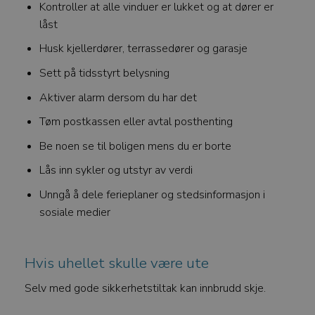
Kontroller at alle vinduer er lukket og at dører er
Strengt nødvendige informasjonskapsler tillater
låst
kjernefunksjoner på nettstedet, som
brukerinnlogging og kontoadministrasjon.
Husk kjellerdører, terrassedører og garasje
Nettstedet kan ikke brukes riktig uten strengt
nødvendige informasjonskapsler.
Sett på tidsstyrt belysning
FORSØRGER
/
NAVN
Aktiver alarm dersom du har det
DOMENE
Tøm postkassen eller avtal posthenting
CookieScriptConsent
CookieScript
watercircles.no
Be noen se til boligen mens du er borte
Lås inn sykler og utstyr av verdi
Unngå å dele ferieplaner og stedsinformasjon i
sosiale medier
Hvis uhellet skulle være ute
Selv med gode sikkerhetstiltak kan innbrudd skje.
Googles
personvernregler