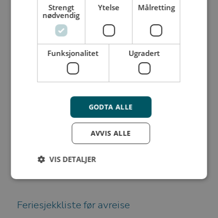
Strengt
Ytelse
Målretting
nødvendig
God dokumentasjon gjør det enklere dersom du skulle
få behov for å melde en skade eller et tyveri.
Funksjonalitet
Ugradert
Del ferieminnene når du kommer hjem
Mange liker å dele bilder og opplevelser på sosiale
medier underveis i ferien. Husk at innlegg med
GODTA ALLE
stedsmarkering eller informasjon om hvor lenge du
skal være borte også kan fortelle at boligen står
AVVIS ALLE
tom.
Et godt råd er derfor å vente med de fleste
VIS DETALJER
feriebildene til du er hjemme igjen
Strengt nødvendig
Ytelse
Målretting
Feriesjekkliste før avreise
Funksjonalitet
Ugradert