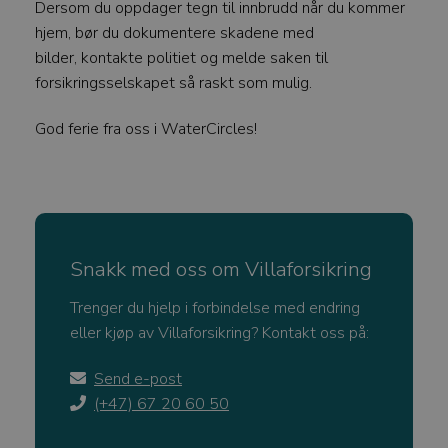
Dersom du oppdager tegn til innbrudd når du kommer
_GRECAPTCHA
Google LLC
hjem, bør du dokumentere skadene med
www.google.com
bilder, kontakte politiet og melde saken til
forsikringsselskapet så raskt som mulig.
God ferie fra oss i WaterCircles!
VISITOR_PRIVACY_METADATA
YouTube
.youtube.com
Snakk med oss om Villaforsikring
Trenger du hjelp i forbindelse med endring
eller kjøp av Villaforsikring? Kontakt oss på:
Send e-post
(+47) 67 20 60 50