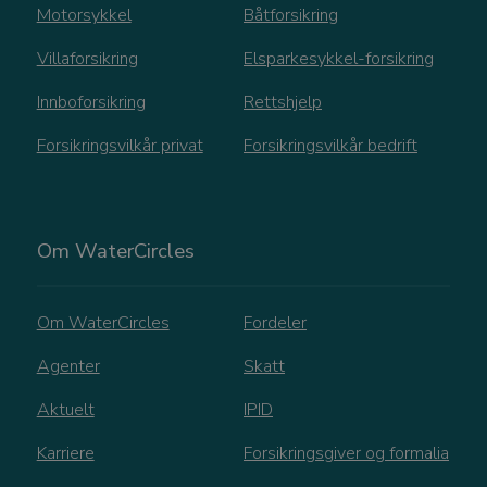
b
Motorsykkel
Båtforsikring
f
ø
Villaforsikring
Elsparkesykkel-forsikring
Innboforsikring
Rettshjelp
_ga_MBZH0Q2DBY
.watercircles.no
1 år 1
D
måned
i
Forsikringsvilkår privat
Forsikringsvilkår bedrift
b
f
ø
Om WaterCircles
Om WaterCircles
Fordeler
Agenter
Skatt
Aktuelt
IPID
Karriere
Forsikringsgiver og formalia