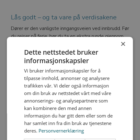
Lås godt – og ta vare på verdisakene
Dører er den vanligste inngangsveien ved innbrudd. Før
du reiser på ferie, bør du ta en ekstra runde gjennom
×
boligen og kontrollere at alle dører og vinduer er
Dette nettstedet bruker
lukket og forsvarlig låst.
informasjonskapsler
Husk også kjellerdører, terrassedører, garasje og
Vi bruker informasjonskapsler for å
andre inngangspunkter som lett kan bli glemt.
tilpasse innhold, annonser og analysere
trafikken vår. Vi deler også informasjon
Det kan også være smart å:
om din bruk av nettstedet vårt med våre
annonserings- og analysepartnere som
Oppbevare verdisaker utilgjengelig for innsyn
kan kombinere den med annen
Ta bilder av smykker, klokker og andre verdifulle
informasjon du har gitt dem eller som de
eiendeler
har samlet inn fra din bruk av tjenestene
deres.
Personvernerklæring
Notere serienummer på elektronikk som PC,
nettbrett og kamera