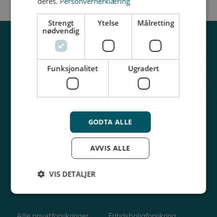
deres.
Personvernerklæring
Strengt
Ytelse
Målretting
nødvendig
Funksjonalitet
Ugradert
Få pris på forsikring
Meld skade
GODTA ALLE
Min side
AVVIS ALLE
VIS DETALJER
Våre forsikringer
Strengt nødvendig
Ytelse
Målretting
Alle privatforsikringer
Fritidsboligforsikring