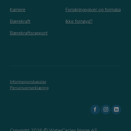
personvernregler
Karriere
Forsikringsgiver og formalia
_GRECAPTCHA
Google LLC
www.google.com
Bærekraft
Ikke fornøyd?
Bærekraftsrapport
VISITOR_PRIVACY_METADATA
YouTube
.youtube.com
Informasjonskapsler
Personvernerklæring
Copyright 2026 © WaterCircles Norge AS