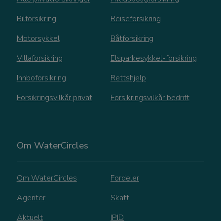
Funksjonalitet
Ugradert
Bilforsikring
Reiseforsikring
Strengt nødvendige informasjonskapsler tillater
kjernefunksjoner på nettstedet, som
Motorsykkel
Båtforsikring
brukerinnlogging og kontoadministrasjon.
Nettstedet kan ikke brukes riktig uten strengt
Villaforsikring
Elsparkesykkel-forsikring
nødvendige informasjonskapsler.
FORSØRGER
/
Innboforsikring
Rettshjelp
NAVN
DOMENE
Forsikringsvilkår privat
Forsikringsvilkår bedrift
CookieScriptConsent
CookieScript
watercircles.no
Om WaterCircles
Om WaterCircles
Fordeler
Agenter
Skatt
Aktuelt
IPID
Googles