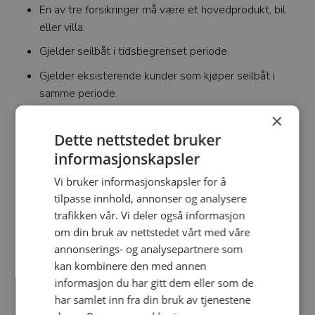
En av tre forsikringer må være et hovedprodukt, bil
eller villa.
Gjelder seilbåt i tidsbegrenset periode.
Gjelder eksisterende kunder som kjøper seilbåt i
samme periode.
×
Les mer om vår båtforsikring
her.
Dette nettstedet bruker
Høres dette interessant ut?
informasjonskapsler
Vi bruker informasjonskapsler for å
Meld din interesse her
!
tilpasse innhold, annonser og analysere
trafikken vår. Vi deler også informasjon
om din bruk av nettstedet vårt med våre
annonserings- og analysepartnere som
kan kombinere den med annen
informasjon du har gitt dem eller som de
har samlet inn fra din bruk av tjenestene