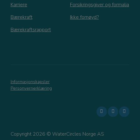
måned
i
Karriere
Forsikringsgiver og formalia
b
f
Bærekraft
Ikke fornøyd?
ø
Bærekraftsrapport
_ga_MBZH0Q2DBY
.watercircles.no
1 år 1
D
måned
i
b
f
ø
Informasjonskapsler
Personvernerklæring
Copyright 2026 © WaterCircles Norge AS