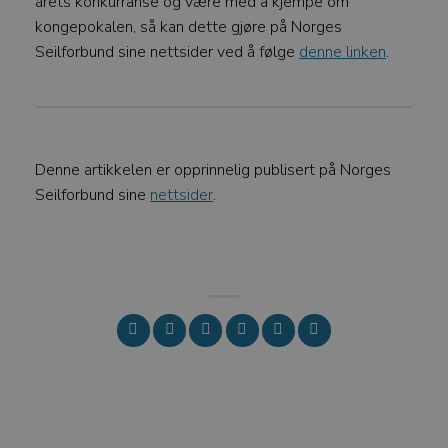
årets konkurranse og være med å kjempe om
personvernregler
kongepokalen, så kan dette gjøre på Norges
_GRECAPTCHA
Google LLC
Seilforbund sine nettsider ved å følge
denne linken
.
www.google.com
Denne artikkelen er opprinnelig publisert på Norges
VISITOR_PRIVACY_METADATA
Seilforbund sine
nettsider
.
YouTube
.youtube.com