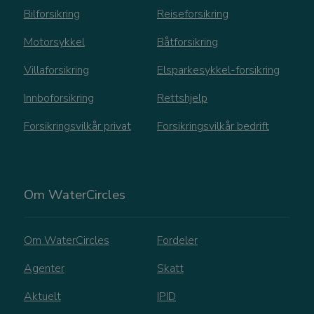
G
Bilforsikring
Reiseforsikring
a
i
Motorsykkel
Båtforsikring
_gat_gtag_UA_220915603_3
.watercircles.no
59 se
br
b
Villaforsikring
Elsparkesykkel-forsikring
t
so
Innboforsikring
Rettshjelp
D
s
Forsikringsvilkår privat
Forsikringsvilkår bedrift
ne
b
k
n
YSC
Se
Google LLC
Om WaterCircles
.youtube.com
_ga_CDQEX69DY3
.watercircles.no
1 år 1
D
måned
i
Om WaterCircles
Fordeler
b
f
Agenter
Skatt
ø
Aktuelt
IPID
_ga_DDVVJE120P
.watercircles.no
1 år 1
D