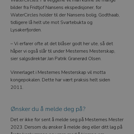
WaterCircles. På veggene vil man kunne se mange
Funksjonalitet
Ugradert
bilder fra Fridtjof Nansens ekspedisjoner, for
WaterCircles holder til der Nansens bolig, Godthaab,
Strengt nødvendige informasjonskapsler tillater
kjernefunksjoner på nettstedet, som
tidligere lå helt ute mot Svartebukta og
brukerinnlogging og kontoadministrasjon.
Lysakerfjorden.
Nettstedet kan ikke brukes riktig uten strengt
nødvendige informasjonskapsler.
– Vi erfarer ofte at det blåser godt her ute, så det
FORSØRGER
/
NAVN
DOMENE
håper vi også slår til under Mesternes Mesterskap,
sier salgsdirektør Jan Patrik Granerød Olsen.
CookieScriptConsent
CookieScript
watercircles.no
Vinnerlaget i Mesternes Mesterskap vil motta
kongepokalen. Dette har vært praksis helt siden
2011.
Ønsker du å melde deg på?
Det er ikke for sent å melde seg på Mesternes Mester
2023. Dersom du ønsker å melde deg eller ditt lag på
Googles