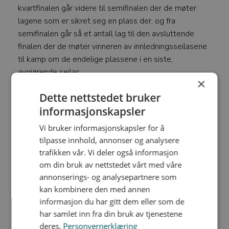
kvartfinalen går videre til semifinalen der de møter
lagene som er sikret seg en plass der, og fra
semifinalen går så et antall lag til den avsluttende
finalen der de møter vinneren av innledningsseilasene
til kamp om de endelige plassene i en siste,
avgjørende seilas.
×
– Dette vil gi spenning helt til siste seilas, samtidig
Dette nettstedet bruker
som mange lag får delta i finalerundene, sier Bordal.
informasjonskapsler
Vi bruker informasjonskapsler for å
Mesternes Mesterskap ble i sin tid flyttet fra Oslos
tilpasse innhold, annonser og analysere
indre havnebasseng til Åsgårdstrand for å være sikret
trafikken vår. Vi deler også informasjon
bedre vindforhold. Nå er mesterskapet atter tilbake i
om din bruk av nettstedet vårt med våre
Indre Oslofjord.
annonserings- og analysepartnere som
kan kombinere den med annen
informasjon du har gitt dem eller som de
har samlet inn fra din bruk av tjenestene
deres.
Personvernerklæring