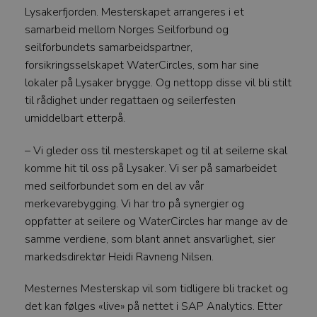
Lysakerfjorden. Mesterskapet arrangeres i et
samarbeid mellom Norges Seilforbund og
seilforbundets samarbeidspartner,
forsikringsselskapet WaterCircles, som har sine
lokaler på Lysaker brygge. Og nettopp disse vil bli stilt
til rådighet under regattaen og seilerfesten
umiddelbart etterpå.
– Vi gleder oss til mesterskapet og til at seilerne skal
komme hit til oss på Lysaker. Vi ser på samarbeidet
med seilforbundet som en del av vår
merkevarebygging. Vi har tro på synergier og
oppfatter at seilere og WaterCircles har mange av de
samme verdiene, som blant annet ansvarlighet, sier
markedsdirektør Heidi Ravneng Nilsen.
Mesternes Mesterskap vil som tidligere bli tracket og
det kan følges «live» på nettet i SAP Analytics. Etter