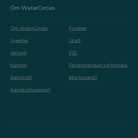
FORSØRGER
/
Om WaterCircles
NAVN
DOMENE
CookieScriptConsent
CookieScript
Om WaterCircles
Fordeler
watercircles.no
Agenter
Skatt
Aktuelt
IPID
Karriere
Forsikringsgiver og formalia
Bærekraft
Ikke fornøyd?
Bærekraftsrapport
Googles
personvernregler
_GRECAPTCHA
Google LLC
www.google.com