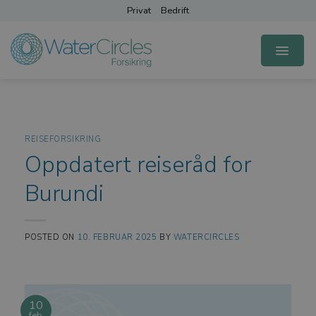
Skip
Privat
Bedrift
to
content
REISEFORSIKRING
Oppdatert reiseråd for
Burundi
POSTED ON
10. FEBRUAR 2025
BY
WATERCIRCLES
10
feb