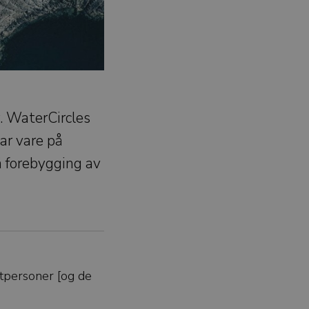
. WaterCircles
tar vare på
å forebygging av
tpersoner [og de