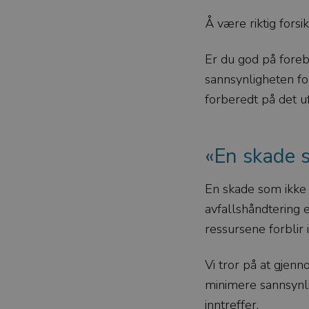
Å være riktig forsi
Er du god på foreby
sannsynligheten fo
forberedt på det u
«En skade s
En skade som ikke 
avfallshåndtering e
ressursene forblir 
Vi tror på at gjen
minimere sannsynli
inntreffer.