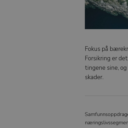
Fokus på bærekr
Forsikring er de
tingene sine, og
skader.
Samfunnsoppdraget 
næringslivssegment 