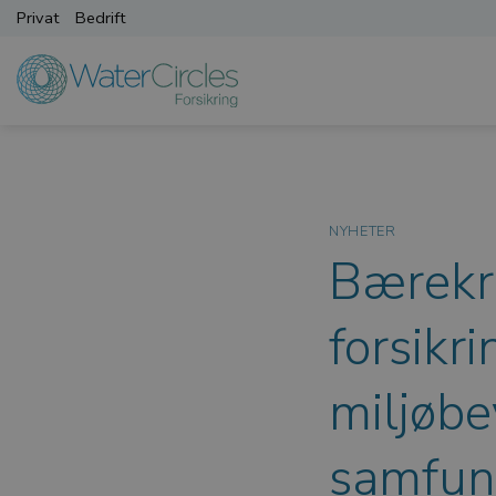
Skip
Privat
Bedrift
to
content
NYHETER
Bærekra
forsikr
miljøbe
samfun