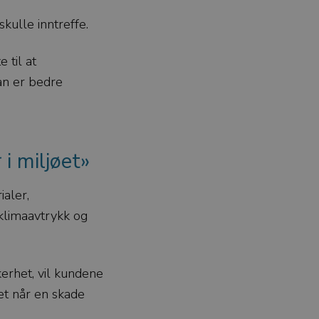
skulle inntreffe.
 til at
man er bedre
 i miljøet»
ialer,
 klimaavtrykk og
erhet, vil kundene
et når en skade