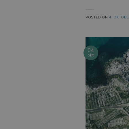
POSTED ON
4. OKTOB
04
okt