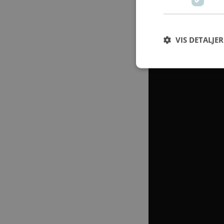
VIS DETALJER
Strengt nødvendige i
Nettstedet kan ikke 
NAVN
CookieScriptCo