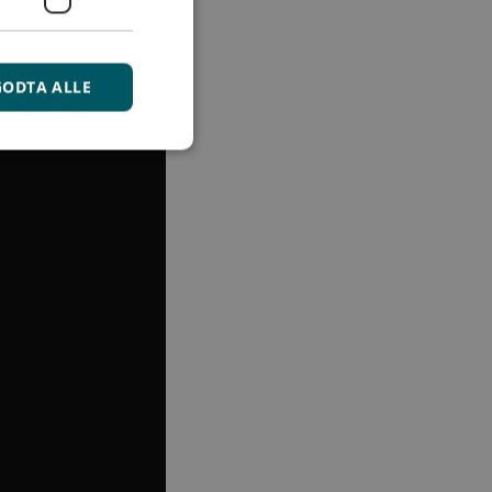
GODTA ALLE
kontoadministrasjon.
jonskapselen
e-Script.com-
 huske
for besøkendes
sel. Det er
ookie-
kie-banner