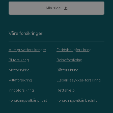
_ga_MBZH0Q2DBY
.watercircles.no
1 år 1
D
måned
i
Min side
b
f
ø
Våre forsikringer
Alle privatforsikringer
Fritidsboligforsikring
Bilforsikring
Reiseforsikring
Motorsykkel
Båtforsikring
Villaforsikring
Elsparkesykkel-forsikring
Innboforsikring
Rettshjelp
Forsikringsvilkår privat
Forsikringsvilkår bedrift