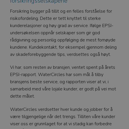
forsikringsselskapene
FORSØRGER
/
Forsikring bygger på tillit og en felles forståelse for
NAVN
DOMENE
risikofordeling. Dette er tett knyttet til sterke
CookieScriptConsent
kunderelasjoner og høy grad av service. Ifølge EPSI-
CookieScript
watercircles.no
undersøkelsen oppnår selskaper som gir god
rådgivning og personlig oppfølging de mest fornøyde
kundene. Kundekontakt, for eksempel gjennom deling
av skadeforebyggende tips, verdsettes også høyt.
Vi har, som resten av bransjen, ventet spent på årets
EPSI-rapport. WaterCircles har som mål å tilby
bransjens beste service, og rapporten viser at vi, i
samarbeid med våre lojale kunder, er godt på vei mot
Googles
dette målet.
personvernregler
_GRECAPTCHA
Google LLC
WaterCircles verdsetter hver kunde og jobber for å
www.google.com
være tilgjengelige når det trengs. Tilliten våre kunder
viser oss er grunnlaget for at vi stadig kan forbedre