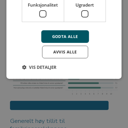
Funksjonalitet
Ugradert
GODTA ALLE
AVVIS ALLE
VIS DETALJER
Strengt nødvendig
Ytelse
Målretting
Funksjonalitet
Ugradert
Last ned vår resultatoversikt som PDF
Strengt nødvendige informasjonskapsler tillater
kjernefunksjoner på nettstedet, som
brukerinnlogging og kontoadministrasjon.
Generelt høy tillit til
Nettstedet kan ikke brukes riktig uten strengt
nødvendige informasjonskapsler.