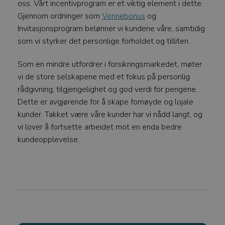
oss. Vårt incentivprogram er et viktig element i dette.
Gjennom ordninger som
Vennebonus
og
Invitasjonsprogram belønner vi kundene våre, samtidig
VISITOR_PRIVACY_METADATA
som vi styrker det personlige forholdet og tilliten.
YouTube
.youtube.com
Som en mindre utfordrer i forsikringsmarkedet, møter
vi de store selskapene med et fokus på personlig
rådgivning, tilgjengelighet og god verdi for pengene.
Dette er avgjørende for å skape fornøyde og lojale
kunder. Takket være våre kunder har vi nådd langt, og
vi lover å fortsette arbeidet mot en enda bedre
kundeopplevelse.
FORSØRGER
/