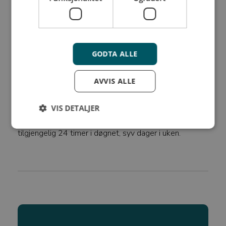
behandlingsvarigheten er vanligvis 10 til 14 dager.
Hvis du finner en flått festet på huden din og er
usikker på hvordan du skal håndtere det, kan online
GODTA ALLE
medisinsk rådgivning være et alternativ. Alle kunder
hos WaterCircles har fri tilgang til medisinsk
AVVIS ALLE
rådgivning og bistand gjennom
Helsetelefonen
.
Dersom du trenger rask legehjelp, enten det er
VIS DETALJER
flåttbitt eller brannsår, så er Helsetelefonen
tilgjengelig 24 timer i døgnet, syv dager i uken.
Strengt nødvendig
Ytelse
Målretting
Funksjonalitet
Ugradert
Strengt nødvendige informasjonskapsler tillater
kjernefunksjoner på nettstedet, som
brukerinnlogging og kontoadministrasjon.
Nettstedet kan ikke brukes riktig uten strengt
nødvendige informasjonskapsler.