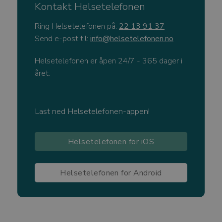
FORSØRGER
/
Kontakt Helsetelefonen
NAVN
UT
DOMENE
Ring Helsetelefonen på:
22 13 91 37
CookieScriptConsent
4
CookieScript
Send e-post til:
info@helsetelefonen.no
watercircles.no
Helsetelefonen er åpen 24/7 - 365 dager i
året.
Last ned Helsetelefonen-appen!
Helsetelefonen for iOS
Googles
personvernregler
Helsetelefonen for Android
VISITOR_PRIVACY_METADATA
5 
YouTube
.youtube.com