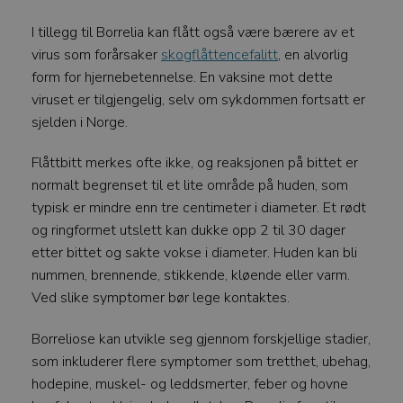
I tillegg til Borrelia kan flått også være bærere av et
virus som forårsaker
skogflåttencefalitt
, en alvorlig
form for hjernebetennelse. En vaksine mot dette
viruset er tilgjengelig, selv om sykdommen fortsatt er
sjelden i Norge.
Flåttbitt merkes ofte ikke, og reaksjonen på bittet er
normalt begrenset til et lite område på huden, som
typisk er mindre enn tre centimeter i diameter. Et rødt
og ringformet utslett kan dukke opp 2 til 30 dager
etter bittet og sakte vokse i diameter. Huden kan bli
nummen, brennende, stikkende, kløende eller varm.
Ved slike symptomer bør lege kontaktes.
Borreliose kan utvikle seg gjennom forskjellige stadier,
som inkluderer flere symptomer som tretthet, ubehag,
hodepine, muskel- og leddsmerter, feber og hovne