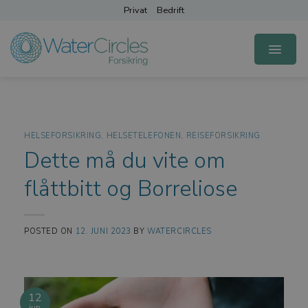
Skip
Privat
Bedrift
to
content
HELSEFORSIKRING
,
HELSETELEFONEN
,
REISEFORSIKRING
Dette må du vite om
flåttbitt og Borreliose
POSTED ON
12. JUNI 2023
BY
WATERCIRCLES
12
jun