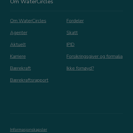
Om WaterCircles
ne
b
k
n
Om WaterCircles
Fordeler
Agenter
Skatt
_gid
1 dag
D
Google LLC
.watercircles.no
i
Aktuelt
IPID
a
l
Karriere
Forsikringsgiver og formalia
v
og
Bærekraft
Ikke fornøyd?
s
Bærekraftsrapport
Informasjonskapsler