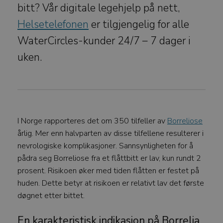
bitt? Vår digitale legehjelp på nett,
Helsetelefonen
er tilgjengelig for alle
WaterCircles-kunder 24/7 – 7 dager i
uken.
I Norge rapporteres det om 350 tilfeller av
Borreliose
årlig. Mer enn halvparten av disse tilfellene resulterer i
nevrologiske komplikasjoner. Sannsynligheten for å
pådra seg Borreliose fra et flåttbitt er lav, kun rundt 2
prosent. Risikoen øker med tiden flåtten er festet på
huden. Dette betyr at risikoen er relativt lav det første
døgnet etter bittet.
En karakteristisk indikasjon på Borrelia