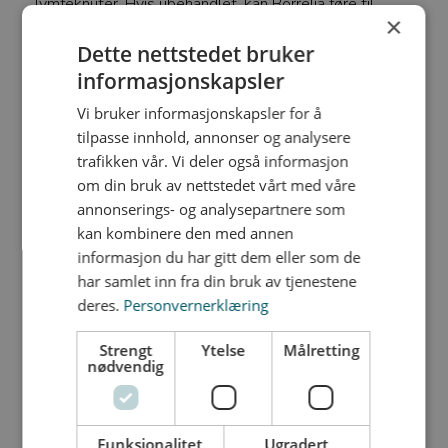
lymfeknuter. Hvis ubehandlet, kan Borrelia føre til
×
betennelser i leddene, ansiktslammelser,
Dette nettstedet bruker
hjernebetennelse, og i noen tilfeller hudmisfarging og
informasjonskapsler
leddsmerter.
Vi bruker informasjonskapsler for å
For å forhindre flåttbitt, kan man dekke huden med
tilpasse innhold, annonser og analysere
klær, unngå områder med mye skog og kratt, og raskt
trafikken vår. Vi deler også informasjon
fjerne eventuelle flått som har festet seg på huden.
om din bruk av nettstedet vårt med våre
Hvis man oppholder seg i skogsterreng, bør man
annonserings- og analysepartnere som
sjekke huden daglig, spesielt hvis man bor i
kan kombinere den med annen
kystområder. Det er også viktig å sjekke barn for
informasjon du har gitt dem eller som de
flåttbitt. For å fjerne en flått, kan man bruke fingrene,
har samlet inn fra din bruk av tjenestene
en pinsett eller en spesiell flåttfjerner.
deres.
Personvernerklæring
Selv etter at flåtten er fjernet, er det viktig å holde
Strengt
Ytelse
Målretting
nødvendig
øye med bittområdet i tilfelle det oppstår utslett.
Antibiotika er ofte effektivt for behandling av Borrelia,
spesielt hvis behandlingen startes tidlig. Valgene av
Funksjonalitet
Ugradert
antibiotika kan være penicillin eller tetracyklin, og