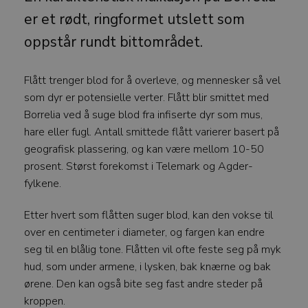
er et rødt, ringformet utslett som
oppstår rundt bittområdet.
Flått trenger blod for å overleve, og mennesker så vel
som dyr er potensielle verter. Flått blir smittet med
Borrelia ved å suge blod fra infiserte dyr som mus,
hare eller fugl. Antall smittede flått varierer basert på
geografisk plassering, og kan være mellom 10-50
prosent. Størst forekomst i Telemark og Agder-
fylkene.
Etter hvert som flåtten suger blod, kan den vokse til
over en centimeter i diameter, og fargen kan endre
seg til en blålig tone. Flåtten vil ofte feste seg på myk
hud, som under armene, i lysken, bak knærne og bak
ørene. Den kan også bite seg fast andre steder på
kroppen.